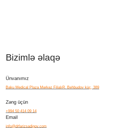
Bizimlə əlaqə
Ünvanımız
Baku Medical Plaza Mərkəz Filialı
R. Behbudov küç, 389
Zəng üçün
+994 50 414 09 14
Email
info@drfarizsadigov.com