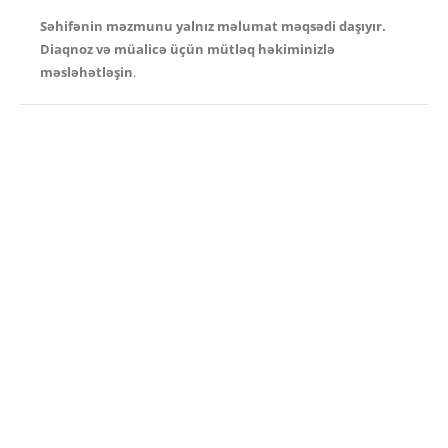
Səhifənin məzmunu yalnız məlumat məqsədi daşıyır.
Diaqnoz və müalicə üçün mütləq həkiminizlə
məsləhətləşin
.
TƏQLƏR :
ÇƏPGÖZLÜK