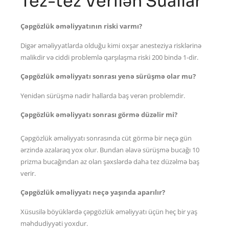
Tez-tez Verilən Suallar
Çəpgözlük əməliyyatının riski varmı?
Digər əməliyyatlarda olduğu kimi oxşar anesteziya risklərinə
malikdir və ciddi problemlə qarşılaşma riski 200 bində 1-dir.
Çəpgözlük əməliyyatı sonrası yenə sürüşmə olar mu?
Yenidən sürüşmə nadir hallarda baş verən problemdir.
Çəpgözlük əməliyyatı sonrası görmə düzəlir mi?
Çəpgözlük əməliyyatı sonrasında cüt görmə bir neçə gün
ərzində azalaraq yox olur. Bundan əlavə sürüşmə bucağı 10
prizma bucağından az olan şəxslərdə daha tez düzəlmə baş
verir.
Çəpgözlük əməliyyatı neçə yaşında aparılır?
Xüsusilə böyüklərdə çəpgözlük əməliyyatı üçün heç bir yaş
məhdudiyyəti yoxdur.