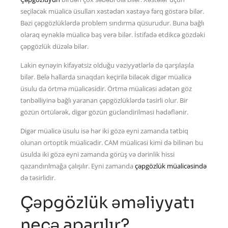
seçiləcək müalicə üsulları xəstədən xəstəyə fərq göstərə bilər.
Bəzi çəpgözlüklərdə problem sındırma qüsurudur. Buna bağlı
olaraq eynəklə müalicə baş verə bilər. İstifadə etdikcə gözdəki
çəpgözlük düzələ bilər.
Lakin eynəyin kifayətsiz olduğu vəziyyətlərlə də qarşılaşıla
bilər. Belə hallarda sınaqdan keçirilə biləcək digər müalicə
üsulu da örtmə müalicəsidir. Örtmə müalicəsi adətən göz
tənbəlliyinə bağlı yaranan çəpgözlüklərdə təsirli olur. Bir
gözün örtülərək, digər gözün gücləndirilməsi hədəflənir.
Digər müalicə üsulu isə hər iki gözə eyni zamanda tətbiq
olunan ortoptik müalicədir. CAM müalicəsi kimi də bilinən bu
üsulda iki gözə eyni zamanda görüş və dərinlik hissi
qazandırılmağa çalışılır. Eyni zamanda
çəpgözlük müalicəsində
də təsirlidir.
Çəpgözlük əməliyyatı
necə aparılır?