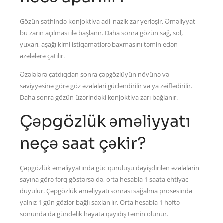
Gözün səthində konjoktiva adlı nazik zar yerləşir. Əməliyyat
bu zarın açılması ilə başlanır. Daha sonra gözün sağ, sol,
yuxarı, aşağı kimi istiqamətlərə baxmasını təmin edən
əzələlərə çatılır.
Əzələlərə çatdıqdan sonra çəpgözlüyün növünə və
səviyyəsinə görə göz əzələləri gücləndirilir və ya zəiflədirilir.
Daha sonra gözün üzərindəki konjoktiva zarı bağlanır.
Çəpgözlük əməliyyatı
neçə saat çəkir?
Çəpgözlük əməliyyatında güc quruluşu dəyişdirilən əzələlərin
sayına görə fərq göstərsə də, orta hesabla 1 saata ehtiyac
duyulur. Çəpgözlük əməliyyatı sonrası sağalma prosesində
yalnız 1 gün gözlər bağlı saxlanılır. Orta hesabla 1 həftə
sonunda da gündəlik həyata qayıdış təmin olunur.