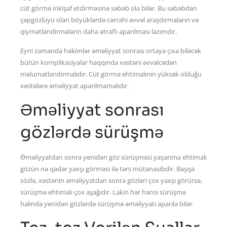
cüt görmə inkişaf etdirməsinə səbəb ola bilər. Bu səbəbdən
çəpgözlüyü olan böyüklərdə cərrahi əvvəl araşdırmaların və
qiymətləndirmələrin daha ətraflı aparılması lazımdır.
Eyni zamanda həkimlər əməliyyat sonrası ortaya çıxa biləcək
bütün komplikasiyalar haqqında xəstəni əvvəlcədən
məlumatlandırmalıdır. Cüt görmə ehtimalının yüksək olduğu
xəstələrə əməliyyat aparılmamalıdır.
Əməliyyat sonrası
gözlərdə sürüşmə
Əməliyyatdan sonra yenidən göz sürüşməsi yaşanma ehtimalı
gözün nə qədər yaxşı görməsi ilə tərs mütənasibdir. Başqa
sözlə, xəstənin əməliyyatdan sonra gözləri çox yaxşı görürsə,
sürüşmə ehtimalı çox aşağıdır. Lakin hər hansı sürüşmə
halında yenidən gözlərdə sürüşmə əməliyyatı aparıla bilər.