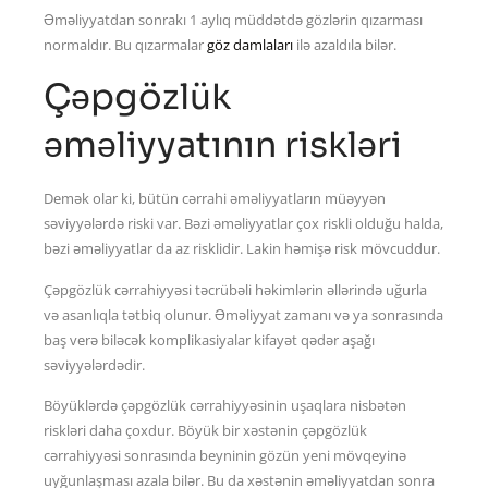
Əməliyyatdan sonrakı 1 aylıq müddətdə gözlərin qızarması
normaldır. Bu qızarmalar
göz damlaları
ilə azaldıla bilər.
Çəpgözlük
əməliyyatının riskləri
Demək olar ki, bütün cərrahi əməliyyatların müəyyən
səviyyələrdə riski var. Bəzi əməliyyatlar çox riskli olduğu halda,
bəzi əməliyyatlar da az risklidir. Lakin həmişə risk mövcuddur.
Çəpgözlük cərrahiyyəsi təcrübəli həkimlərin əllərində uğurla
və asanlıqla tətbiq olunur. Əməliyyat zamanı və ya sonrasında
baş verə biləcək komplikasiyalar kifayət qədər aşağı
səviyyələrdədir.
Böyüklərdə çəpgözlük cərrahiyyəsinin uşaqlara nisbətən
riskləri daha çoxdur. Böyük bir xəstənin çəpgözlük
cərrahiyyəsi sonrasında beyninin gözün yeni mövqeyinə
uyğunlaşması azala bilər. Bu da xəstənin əməliyyatdan sonra