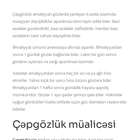
Çəpgözlük əməliyyatı gözlərdə yerləşən 6 əzələ üzərində
müəyyən dəyişikliklər aparılması kimi təyin edilə bilər. Bəzi
əzələlər gücləndirilir, bəzi əzələlər zəiflədirilir. Hərdən bəzi
əzələlərin təsir sahəsi dəyişdirilə bilər.
Əməliyyat ümumi anesteziya altında aparılır. Əməliyyatdan
sonra 1 günlük gözlər bağlanıla bilər. Lakin bir gün sonra
gözlərin açılması və sarğı aparılması lazımdır.
Xəstələr əməliyyatdan sonra heç bir acı və ya ağrı hiss
etmirlər. Yalnız kiçik bir sancı hissi özünü göstərə bilər.
Əməliyyatdan 1 həftə sonra gündəlik həyata qayıdış
mümkündür. Gözlər 1 aya qədər qırmızı qala bilər. Həkimlər
uyğun gördükləri halda istifadə üçün göz damlaları reçetə edə
bilərlər.
Çəpgözlük müalicəsi
Çəpgözlüyün
birdən çox səbəbi ola bilər. Xəstələr üçün