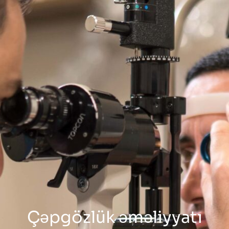
Çəpgözlük əməliyyatı