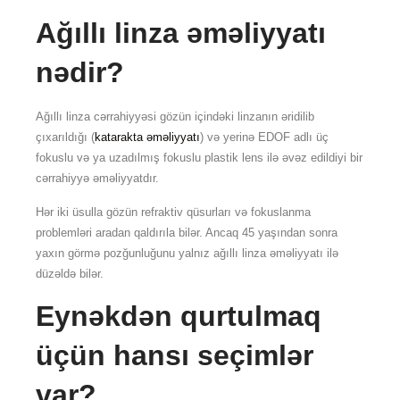
Ağıllı linza əməliyyatı
nədir?
Ağıllı linza cərrahiyyəsi gözün içindəki linzanın əridilib
çıxarıldığı (
katarakta əməliyyatı
) və yerinə EDOF adlı üç
fokuslu və ya uzadılmış fokuslu plastik lens ilə əvəz edildiyi bir
cərrahiyyə əməliyyatdır.
Hər iki üsulla gözün refraktiv qüsurları və fokuslanma
problemləri aradan qaldırıla bilər. Ancaq 45 yaşından sonra
yaxın görmə pozğunluğunu yalnız ağıllı linza əməliyyatı ilə
düzəldə bilər.
Eynəkdən qurtulmaq
üçün hansı seçimlər
var?