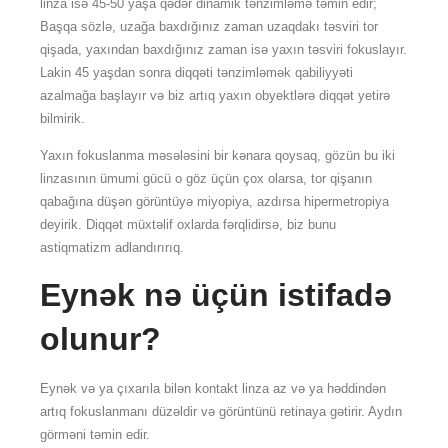
linza isə 45-50 yaşa qədər dinamik tənzimləmə təmin edir;
Başqa sözlə, uzağa baxdığınız zaman uzaqdakı təsviri tor
qişada, yaxından baxdığınız zaman isə yaxın təsviri fokuslayır.
Lakin 45 yaşdan sonra diqqəti tənzimləmək qabiliyyəti
azalmağa başlayır və biz artıq yaxın obyektlərə diqqət yetirə
bilmirik.
Yaxın fokuslanma məsələsini bir kənara qoysaq, gözün bu iki
linzasının ümumi gücü o göz üçün çox olarsa, tor qişanın
qabağına düşən görüntüyə miyopiya, azdırsa hipermetropiya
deyirik. Diqqət müxtəlif oxlarda fərqlidirsə, biz bunu
astiqmatizm adlandırırıq.
Eynək nə üçün istifadə
olunur?
Eynək və ya çıxarıla bilən kontakt linza az və ya həddindən
artıq fokuslanmanı düzəldir və görüntünü retinaya gətirir. Aydın
görməni təmin edir.