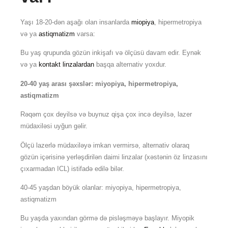
Yaşı 18-20-dən aşağı olan insanlarda
miopiya
, hipermetropiya
və ya
astiqmatizm
varsa:
Bu yaş qrupunda gözün inkişafı və ölçüsü davam edir. Eynək
və ya
kontakt linzalardan
başqa alternativ yoxdur.
20-40 yaş arası şəxslər: miyopiya, hipermetropiya,
astiqmatizm
Rəqəm çox deyilsə və buynuz qişa çox incə deyilsə, lazer
müdaxiləsi uyğun gəlir.
Ölçü lazerlə müdaxiləyə imkan vermirsə, alternativ olaraq
gözün içərisinə yerləşdirilən daimi linzalar (xəstənin öz linzasını
çıxarmadan ICL) istifadə edilə bilər.
40-45 yaşdan böyük olanlar: miyopiya, hipermetropiya,
astiqmatizm
Bu yaşda yaxından görmə də pisləşməyə başlayır. Miyopik