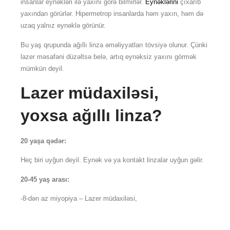
insanlar eynəkləri ilə yaxını görə bilmirlər.
Eynəklərini
çıxarıb
yaxından görürlər. Hipermetrop insanlarda həm yaxın, həm də
uzaq yalnız eynəklə görünür.
Bu yaş qrupunda ağıllı linza əməliyyatları tövsiyə olunur. Çünki
lazer məsafəni düzəltsə belə, artıq eynəksiz yaxını görmək
mümkün deyil.
Lazer müdaxiləsi,
yoxsa ağıllı linza?
20 yaşa qədər:
Heç biri uyğun deyil. Eynək və ya kontakt linzalar uyğun gəlir.
20-45 yaş arası:
-8-dən az miyopiya – Lazer müdaxiləsi,
Hipermetropiya +6-dan az – Lazer müdaxiləsi,