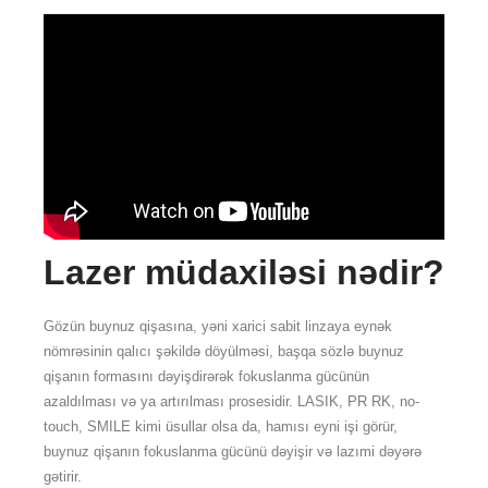
Lazer müdaxiləsi nədir?
Gözün buynuz qişasına, yəni xarici sabit linzaya eynək
nömrəsinin qalıcı şəkildə döyülməsi, başqa sözlə buynuz
qişanın formasını dəyişdirərək fokuslanma gücünün
azaldılması və ya artırılması prosesidir. LASIK, PR RK, no-
touch, SMILE kimi üsullar olsa da, hamısı eyni işi görür,
buynuz qişanın fokuslanma gücünü dəyişir və lazımi dəyərə
gətirir.