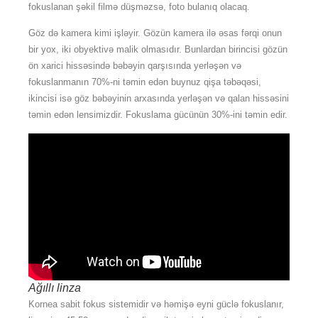
fokuslanan şəkil filmə düşməzsə, foto bulanıq olacaq.
Göz də kamera kimi işləyir. Gözün kamera ilə əsas fərqi onun
bir yox, iki obyektivə malik olmasıdır. Bunlardan birincisi gözün
ön xarici hissəsində bəbəyin qarşısında yerləşən və
fokuslanmanın 70%-ni təmin edən buynuz qişa təbəqəsi,
ikincisi isə göz bəbəyinin arxasında yerləşən və qalan hissəsini
təmin edən lensimizdir. Fokuslama gücünün 30%-ini təmin edir.
Ağıllı linza
Kornea sabit fokus sistemidir və həmişə eyni güclə fokuslanır,