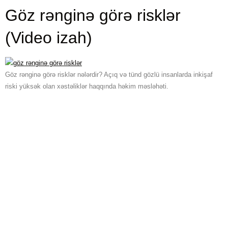
Göz rənginə görə risklər
(Video izah)
Göz rənginə görə risklər nələrdir? Açıq və tünd gözlü insanlarda inkişaf
riski yüksək olan xəstəliklər haqqında həkim məsləhəti.