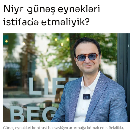
Niyə günəş eynəkləri
istifadə etməliyik?
Günəş eynəkləri kontrast həssaslığını artırmağa kömək edir. Beləliklə,