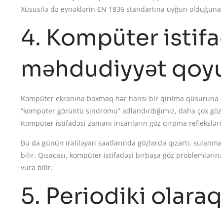
Xüsusilə də eynəklərin EN 1836 standartına uyğun olduğuna 
4. Kompüter istif
məhdudiyyət qoy
Kompüter ekranına baxmaq hər hansı bir qırılma qüsuruna s
“kompüter görüntü sindromu” adlandırdığımız, daha çox göz ə
Kompüter istifadəsi zamanı insanların göz qırpma reflekslər
Bu da günün irəliləyən saatlarında gözlərdə qızartı, sulanm
bilir. Qısacası, kompüter istifadəsi birbaşa göz problemlərin
vura bilir.
5. Periodiki olaraq