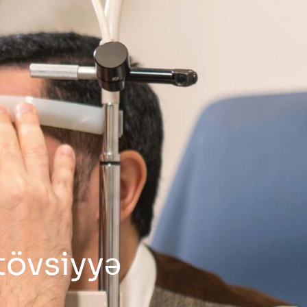
tövsiyyə