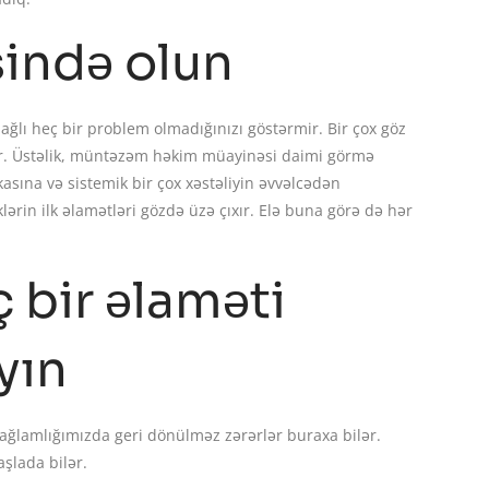
ində olun
ağlı heç bir problem olmadığınızı göstərmir. Bir çox göz
 çıxır. Üstəlik, müntəzəm həkim müayinəsi daimi görmə
kasına və sistemik bir çox xəstəliyin əvvəlcədən
ərin ilk əlamətləri gözdə üzə çıxır. Elə buna görə də hər
ç bir əlaməti
yın
ağlamlığımızda geri dönülməz zərərlər buraxa bilər.
şlada bilər.