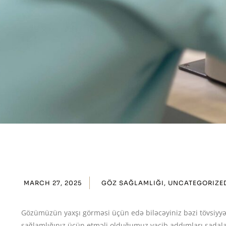
MARCH 27, 2025
GÖZ SAĞLAMLIĞI, UNCATEGORIZE
Gözümüzün yaxşı görməsi üçün edə biləcəyiniz bəzi tövsiyyəl
sağlamlığınız üçün etməli olduğumuz vacib addımları sadala