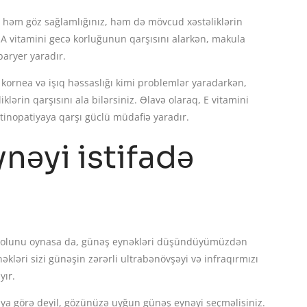
 həm göz sağlamlığınız, həm də mövcud xəstəliklərin
 A vitamini gecə korluğunun qarşısını alarkən, makula
baryer yaradır.
 kornea və işıq həssaslığı kimi problemlər yaradarkən,
klərin qarşısını ala bilərsiniz. Əlavə olaraq, E vitamini
tinopatiyaya qarşı güclü müdafiə yaradır.
nəyi istifadə
 rolunu oynasa da, günəş eynəkləri düşündüyümüzdən
əkləri sizi günəşin zərərli ultrabənövşəyi və infraqırmızı
yır.
ya görə deyil, gözünüzə uyğun günəş eynəyi seçməlisiniz.