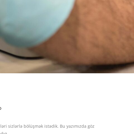
D
əri sizlərlə bölüşmək istədik. Bu yazımızda göz
dıq.