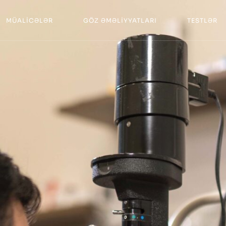
MÜALİCƏLƏR
GÖZ ƏMƏLİYYATLARI
TESTLƏR