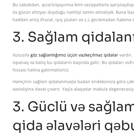
Bu səbəbdən, qızartı/qaşınma kimi vəziyyətlərlə qarşılaşdıq
ilə gözün ehtiyac duyduğu nəmliyi təmin etməliyik. Buna ba
həddən artıq ifrazat, işıq şüaları və s.), gecikmədən həkimə 
3. Sağlam qidalan
Xüsusilə
göz sağlamlığımız üçün vazkeçilməz qidalar
vardır. 
ispanaq və balıq bu qidaların başında gəlir. Bu qidaları sü
hissəsi halına gətirməlisiniz.
Həmçinin sağlam qidalanmaqla bədən endeksinizə görə çəkinizi
xəstəliyinə dəvət çıxarır. Yaşla əlaqədar makula degenerasiy
3. Güclü və sağla
qida əlavələri qəb