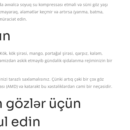
da əvvəlcə soyuq su kompressası etməli və süni göz yaşı
xmayaraq, əlamətlər keçmir və artırsa (yanma, batma,
müraciət edin.
ın
Kök, kök şirəsi, mango, portağal şirəsi, qarpız, kələm,
frəmizdən əskik etməyib gündəlik qidalanma rejiminizin bir
 tarazlı saxlamalısınız. Çünki artıq çəki bir çox göz
ası (AMD) və katarakt bu xəstəliklərdən cəmi bir neçəsidir.
m gözlər üçün
ul edin