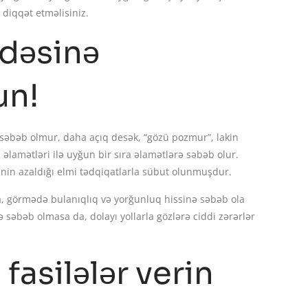
diqqət etməlisiniz.
adəsinə
un!
əbəb olmur, daha açıq desək, “gözü pozmur”, lakin
lamətləri ilə uyğun bir sıra əlamətlərə səbəb olur.
inin azaldığı elmi tədqiqatlarla sübut olunmuşdur.
a, görmədə bulanıqlıq və yorğunluq hissinə səbəb ola
ə səbəb olmasa da, dolayı yollarla gözlərə ciddi zərərlər
 fasilələr verin