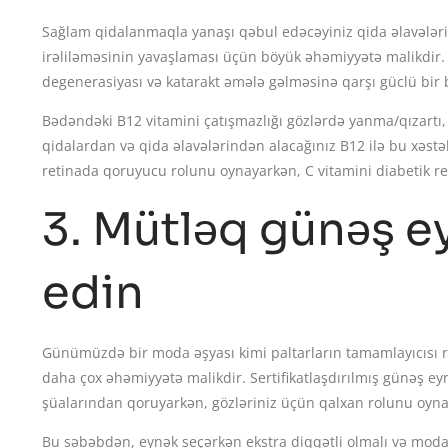
Sağlam qidalanmaqla yanaşı qəbul edəcəyiniz qida əlavələri
irəliləməsinin yavaşlaması üçün böyük əhəmiyyətə malikdir.
degenerasiyası və katarakt əmələ gəlməsinə qarşı güclü bir 
Bədəndəki B12 vitamini çatışmazlığı gözlərdə yanma/qızartı,
qidalardan və qida əlavələrindən alacağınız B12 ilə bu xəstəli
retinada qoruyucu rolunu oynayarkən, C vitamini diabetik re
3. Mütləq günəş ey
edin
Günümüzdə bir moda əşyası kimi paltarların tamamlayıcısı
daha çox əhəmiyyətə malikdir. Sertifikatlaşdırılmış günəş eyn
şüalarından qoruyarkən, gözləriniz üçün qalxan rolunu oyna
Bu səbəbdən, eynək seçərkən ekstra diqqətli olmalı və moda