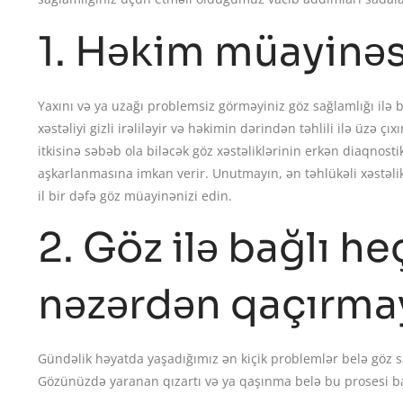
1. Həkim müayinəs
Yaxını və ya uzağı problemsiz görməyiniz göz sağlamlığı ilə b
xəstəliyi gizli irəliləyir və həkimin dərindən təhlili ilə üzə
itkisinə səbəb ola biləcək göz xəstəliklərinin erkən diaqnosti
aşkarlanmasına imkan verir. Unutmayın, ən təhlükəli xəstəlikl
il bir dəfə göz müayinənizi edin.
2. Göz ilə bağlı he
nəzərdən qaçırma
Gündəlik həyatda yaşadığımız ən kiçik problemlər belə göz s
Gözünüzdə yaranan qızartı və ya qaşınma belə bu prosesi ba