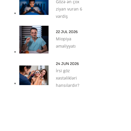
Gözə ən çox
ziyan vuran 6
vərdiş
22 JUL 2026
Miopiya
əməliyyatı
24 JUN 2026
İrsi göz
xəstəlikləri
hansılardır?