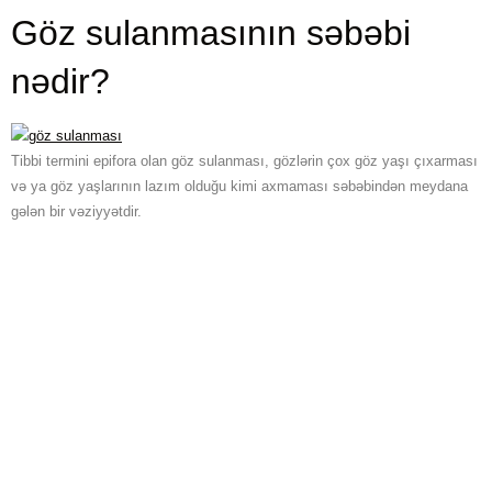
Göz sulanmasının səbəbi
nədir?
Tibbi termini epifora olan göz sulanması, gözlərin çox göz yaşı çıxarması
və ya göz yaşlarının lazım olduğu kimi axmaması səbəbindən meydana
gələn bir vəziyyətdir.