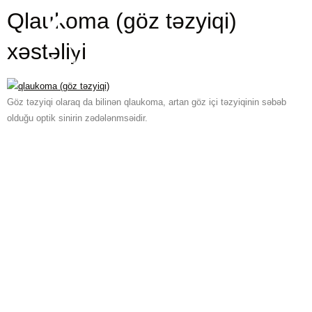
Qlaukoma (göz təzyiqi)
xəstəliyi
Göz təzyiqi olaraq da bilinən qlaukoma, artan göz içi təzyiqinin səbəb
olduğu optik sinirin zədələnmsəidir.