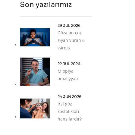
Son yazılarımız
29 JUL 2026
Gözə ən çox
ziyan vuran 6
vərdiş
22 JUL 2026
Miopiya
əməliyyatı
24 JUN 2026
İrsi göz
xəstəlikləri
hansılardır?