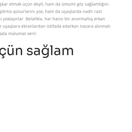
şkar etmək üçün deyil, həm də ümumi göz sağlamlığını
görmə qüsurlarını yox, həm də uşaqlarda nadir rast
ni yoxlayırlar. Beləliklə, hər hansı bir anormallıq erkən
ar uşaqlara ekranlardan istifadə edərkən nəzərə alınmalı
rədə məlumat verir.
çün sağlam
r.
ün mütəmadi olaraq göz müayinəsindən keçmələri çox
ərinin qarşısının alınmasına və uşaqların ümumi
amlığına laqeyd yanaşmamalı və mütəmadi olaraq göz
da görmə problemi olmadan böyüyən uşaqların yetkinlik