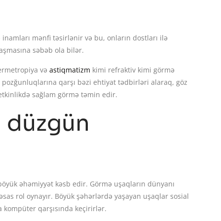
inamları mənfi təsirlənir və bu, onların dostları ilə
aşmasına səbəb ola bilər.
permetropiya və
astiqmatizm
kimi refraktiv kimi görmə
ozğunluqlarına qarşı bəzi ehtiyat tədbirləri alaraq, göz
etkinlikdə sağlam görmə təmin edir.
ı düzgün
öyük əhəmiyyət kəsb edir. Görmə uşaqların dünyanı
sas rol oynayır. Böyük şəhərlərdə yaşayan uşaqlar sosial
a kompüter qarşısında keçirirlər.