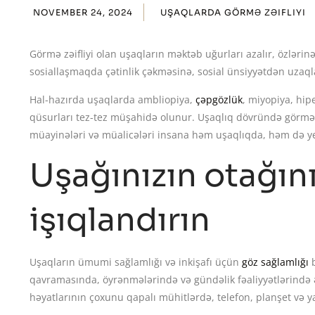
NOVEMBER 24, 2024
UŞAQLARDA GÖRMƏ ZƏIFLIYI
Görmə zəifliyi olan uşaqların məktəb uğurları azalır, özlərinə 
sosiallaşmaqda çətinlik çəkməsinə, sosial ünsiyyətdən uzaql
Hal-hazırda uşaqlarda ambliopiya,
çəpgözlük
, miyopiya, hi
qüsurları tez-tez müşahidə olunur. Uşaqlıq dövründə görmə p
müayinələri və müalicələri insana həm uşaqlıqda, həm də y
Uşağınızın otağın
işıqlandırın
Uşaqların ümumi sağlamlığı və inkişafı üçün
göz sağlamlığı
b
qavramasında, öyrənmələrində və gündəlik fəaliyyətlərində ə
həyatlarının çoxunu qapalı mühitlərdə, telefon, planşet və y