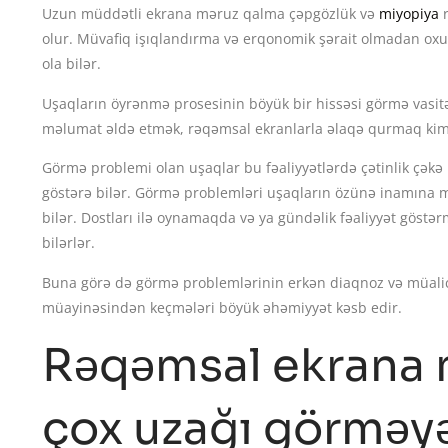
Uzun müddətli ekrana məruz qalma çəpgözlük və
miyopiya
r
olur. Müvafiq işıqlandırma və erqonomik şərait olmadan ox
ola bilər.
Uşaqların öyrənmə prosesinin böyük bir hissəsi görmə vasitə
məlumat əldə etmək, rəqəmsal ekranlarla əlaqə qurmaq kimi 
Görmə problemi olan uşaqlar bu fəaliyyətlərdə çətinlik çəkə 
göstərə bilər. Görmə problemləri uşaqların özünə inamına mənf
bilər. Dostları ilə oynamaqda və ya gündəlik fəaliyyət göstə
bilərlər.
Buna görə də görmə problemlərinin erkən diaqnoz və müali
müayinəsindən keçmələri böyük əhəmiyyət kəsb edir.
Rəqəmsal ekrana 
çox uzağı görməy