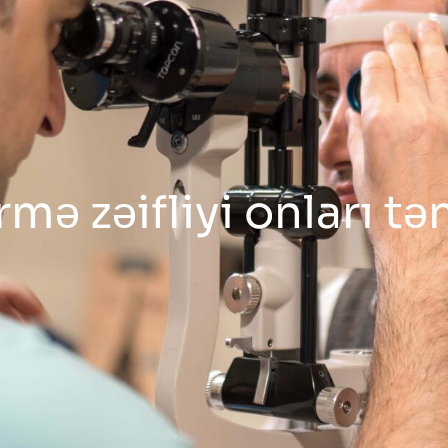
ə zəifliyi onları tə