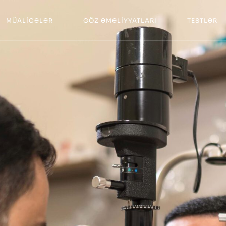
MÜALİCƏLƏR
GÖZ ƏMƏLİYYATLARI
TESTLƏR