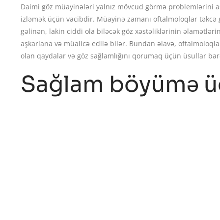
Daimi göz müayinələri yalnız mövcud görmə problemlərini a
izləmək üçün vacibdir. Müayinə zamanı oftalmoloqlar təkcə 
gəlinən, lakin ciddi ola biləcək göz xəstəliklərinin əlamətləri
aşkarlana və müalicə edilə bilər. Bundan əlavə, oftalmoloql
olan qaydalar və göz sağlamlığını qorumaq üçün üsullar ba
Sağlam böyümə ü
görmə çox vacibdi
Uşaqların sağlam böyüməsini və inkişafını təmin etmək üç
vacibdir. Erkən diaqnoz və müalicə mümkün görmə probleml
sağlamlığına kömək edir. Valideynlər övladlarının göz sağl
müayinəsi üçün oftalmoloqa müraciət etməlidirlər. Uşaqlıq
dövründə görmə problemi daha az olur.