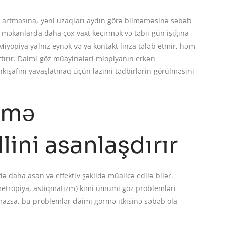
ə artmasına, yəni uzaqları aydın görə bilməməsinə səbəb
 məkanlarda daha çox vaxt keçirmək və təbii gün işığına
 Miyopiya yalnız eynək və ya kontakt linza tələb etmir, həm
artırır. Daimi göz müayinələri miopiyanın erkən
kişafını yavaşlatmaq üçün lazımi tədbirlərin görülməsini
rmə
lini asanlaşdırır
ə daha asan və effektiv şəkildə müalicə edilə bilər.
rmetropiya, astiqmatizm) kimi ümumi göz problemləri
mazsa, bu problemlər daimi görmə itkisinə səbəb ola