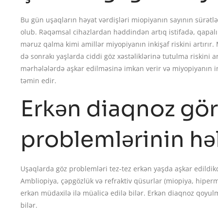
Bu gün uşaqların həyat vərdişləri miopiyanın sayının sürətl
olub. Rəqəmsal cihazlardan həddindən artıq istifadə, qapalı
məruz qalma kimi amillər miyopiyanın inkişaf riskini artırır.
də sonrakı yaşlarda ciddi göz xəstəliklərinə tutulma riskini 
mərhələlərdə aşkar edilməsinə imkan verir və miyopiyanın in
təmin edir.
Erkən diaqnoz gö
problemlərinin həl
Uşaqlarda göz problemləri tez-tez erkən yaşda aşkar edildikd
Ambliopiya, çəpgözlük və refraktiv qüsurlar (miopiya, hipe
erkən müdaxilə ilə müalicə edilə bilər. Erkən diaqnoz qoyul
bilər.