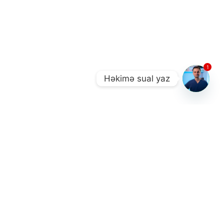
1
Həkimə sual yaz