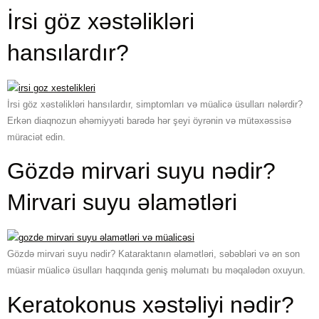
İrsi göz xəstəlikləri
hansılardır?
İrsi göz xəstəlikləri hansılardır, simptomları və müalicə üsulları nələrdir?
Erkən diaqnozun əhəmiyyəti barədə hər şeyi öyrənin və mütəxəssisə
müraciət edin.
Gözdə mirvari suyu nədir?
Mirvari suyu əlamətləri
Gözdə mirvari suyu nədir? Kataraktanın əlamətləri, səbəbləri və ən son
müasir müalicə üsulları haqqında geniş məlumatı bu məqalədən oxuyun.
Keratokonus xəstəliyi nədir?