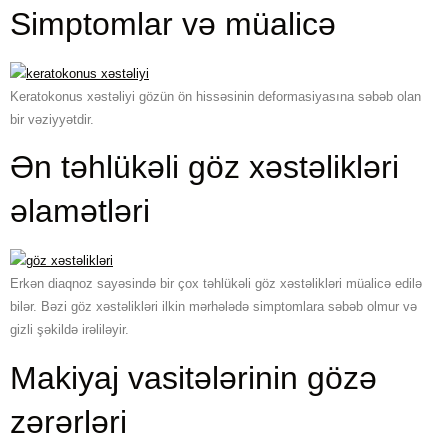
Simptomlar və müalicə
Keratokonus xəstəliyi gözün ön hissəsinin deformasiyasına səbəb olan
bir vəziyyətdir.
Ən təhlükəli göz xəstəlikləri
əlamətləri
Erkən diaqnoz sayəsində bir çox təhlükəli göz xəstəlikləri müalicə edilə
bilər. Bəzi göz xəstəlikləri ilkin mərhələdə simptomlara səbəb olmur və
gizli şəkildə irəliləyir.
Makiyaj vasitələrinin gözə
zərərləri