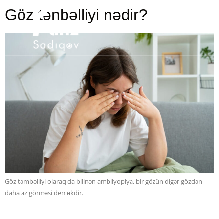
Göz tənbəlliyi nədir?
Göz təmbəlliyi olaraq da bilinən ambliyopiya, bir gözün digər gözdən
daha az görməsi deməkdir.